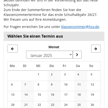
aktuell befinden wir uns in der Vorbereitung auf das neue
Schuljahr.
Zum Ende der Sommerferien finden Sie hier die
Klassenzimmertermine für das erste Schulhalbjahr 26/27.
Wir freuen uns auf Ihre Anmeldungen.
Für Fragen erreichen Sie uns unter
klassenzimmer@hsv.de
.
Wählen Sie einen Termin aus
Monat
Montag
Dienstag
Mittwoch
Donnerstag
Freitag
Samstag
Sonntag
Mo
Di
Mi
Do
Fr
Sa
So
Kalender
1
2
3
4
5
Keine Veranstaltungen
Keine Veranstaltungen
Keine Veranstaltungen
Keine Veranstaltung
Keine Veran
6
7
8
9
10
11
12
Keine Veranstaltungen
Keine Veranstaltungen
Keine Veranstaltungen
Keine Veranstaltungen
Keine Veranstaltungen
Keine Veranstaltung
Keine Veran
13
14
15
16
17
18
19
Keine Veranstaltungen
Keine Veranstaltungen
Keine Veranstaltungen
Keine Veranstaltungen
Keine Veranstaltungen
Keine Veranstaltung
Keine Veran
20
21
22
23
24
25
26