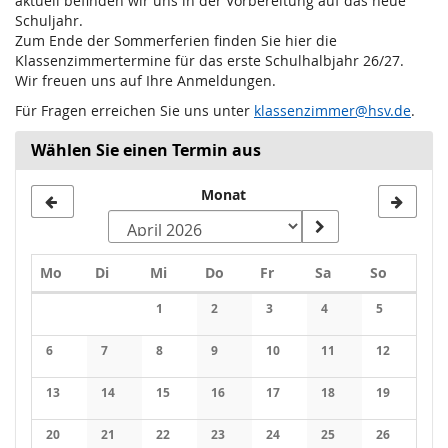
aktuell befinden wir uns in der Vorbereitung auf das neue
Schuljahr.
Zum Ende der Sommerferien finden Sie hier die
Klassenzimmertermine für das erste Schulhalbjahr 26/27.
Wir freuen uns auf Ihre Anmeldungen.
Für Fragen erreichen Sie uns unter
klassenzimmer@hsv.de
.
Wählen Sie einen Termin aus
Monat
Montag
Dienstag
Mittwoch
Donnerstag
Freitag
Samstag
Sonntag
Mo
Di
Mi
Do
Fr
Sa
So
Kalender
1
2
3
4
5
Keine Veranstaltungen
Keine Veranstaltungen
Keine Veranstaltungen
Keine Veranstaltung
Keine Veran
6
7
8
9
10
11
12
Keine Veranstaltungen
Keine Veranstaltungen
Keine Veranstaltungen
Keine Veranstaltungen
Keine Veranstaltungen
Keine Veranstaltung
Keine Veran
13
14
15
16
17
18
19
Keine Veranstaltungen
Keine Veranstaltungen
Keine Veranstaltungen
Keine Veranstaltungen
Keine Veranstaltungen
Keine Veranstaltung
Keine Veran
20
21
22
23
24
25
26